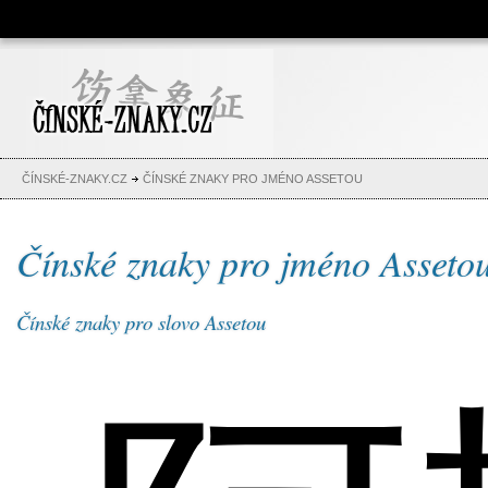
Čínské znaky, česko-čínský
slovník, abeceda, jména,
tetování
ČÍNSKÉ-ZNAKY.CZ
ČÍNSKÉ ZNAKY PRO JMÉNO ASSETOU
Čínské znaky pro jméno Asseto
Čínské znaky pro slovo Assetou