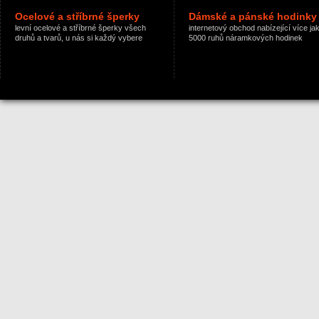
Ocelové a stříbrné šperky
Dámské a pánské hodinky
levní ocelové a stříbrné šperky všech
internetový obchod nabízející více ja
druhů a tvarů, u nás si každý vybere
5000 ruhů náramkových hodinek