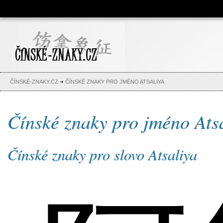
Čínské znaky, česko-čínský
slovník, abeceda, jména,
tetování
ČÍNSKÉ-ZNAKY.CZ
ČÍNSKÉ ZNAKY PRO JMÉNO ATSALIYA
Čínské znaky pro jméno Ats
Čínské znaky pro slovo Atsaliya