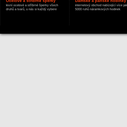
Ocelové a stříbrné šperky
Dámské a pánské hodinky
levní ocelové a stříbrné šperky všech
internetový obchod nabízející více ja
druhů a tvarů, u nás si každý vybere
5000 ruhů náramkových hodinek