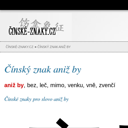
Čínské znaky, česko-čínský
slovník, abeceda, jména,
tetování
ČÍNSKÉ-ZNAKY.CZ
ČÍNSKÝ ZNAK ANIŽ BY
Čínský znak aniž by
aniž by
, bez, leč, mimo, venku, vně, zvenčí
Čínské znaky pro slovo aniž by