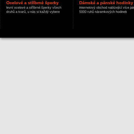
Ocelové a stříbrné šperky
Dámské a pánské hodinky
levní ocelové a stříbrné šperky všech
internetový obchod nabízející více ja
druhů a tvarů, u nás si každý vybere
5000 ruhů náramkových hodinek