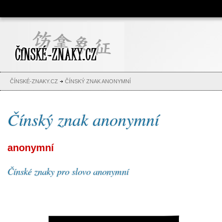
Čínské znaky, česko-čínský
slovník, abeceda, jména,
tetování
ČÍNSKÉ-ZNAKY.CZ
ČÍNSKÝ ZNAK ANONYMNÍ
Čínský znak anonymní
anonymní
Čínské znaky pro slovo anonymní