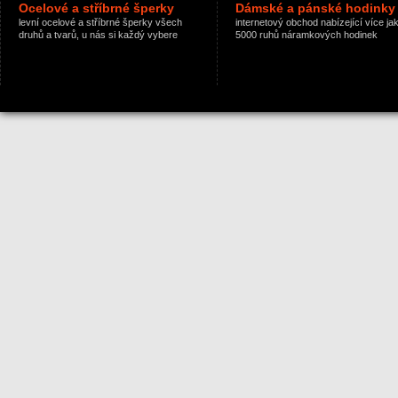
Ocelové a stříbrné šperky
Dámské a pánské hodinky
levní ocelové a stříbrné šperky všech
internetový obchod nabízející více ja
druhů a tvarů, u nás si každý vybere
5000 ruhů náramkových hodinek