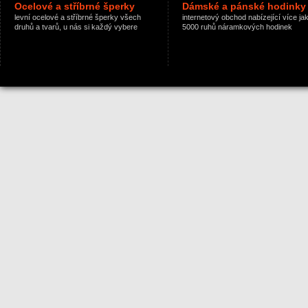
Ocelové a stříbrné šperky
Dámské a pánské hodinky
levní ocelové a stříbrné šperky všech
internetový obchod nabízející více ja
druhů a tvarů, u nás si každý vybere
5000 ruhů náramkových hodinek