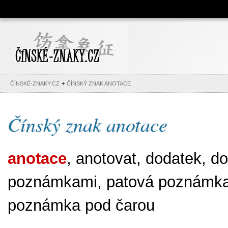
Čínské znaky, česko-čínský
slovník, abeceda, jména,
tetování
ČÍNSKÉ-ZNAKY.CZ
ČÍNSKÝ ZNAK ANOTACE
Čínský znak anotace
anotace
, anotovat, dodatek, do
poznámkami, patová poznámka,
poznámka pod čarou