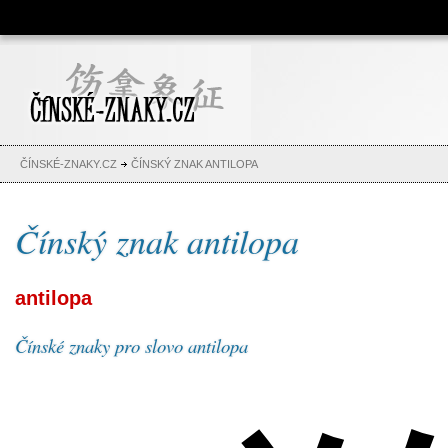
Čínské znaky, česko-čínský
slovník, abeceda, jména,
tetování
ČÍNSKÉ-ZNAKY.CZ
ČÍNSKÝ ZNAK ANTILOPA
Čínský znak antilopa
antilopa
Čínské znaky pro slovo antilopa