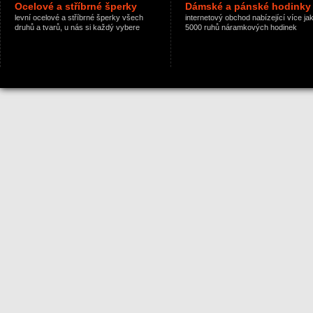
Ocelové a stříbrné šperky
Dámské a pánské hodinky
levní ocelové a stříbrné šperky všech
internetový obchod nabízející více ja
druhů a tvarů, u nás si každý vybere
5000 ruhů náramkových hodinek