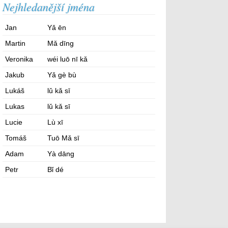
Nejhledanější jména
Jan
Yǎ ēn
Martin
Mǎ dīng
Veronika
wéi luō nī kǎ
Jakub
Yǎ gè bù
Lukáš
lǔ kǎ sī
Lukas
lǔ kǎ sī
Lucie
Lù xī
Tomáš
Tuō Mǎ sī
Adam
Yà dāng
Petr
Bǐ dé