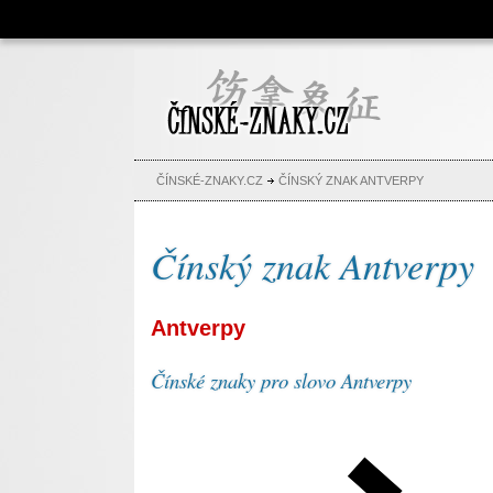
Čínské znaky, česko-čínský
slovník, abeceda, jména,
tetování
ČÍNSKÉ-ZNAKY.CZ
ČÍNSKÝ ZNAK ANTVERPY
Čínský znak Antverpy
Antverpy
Čínské znaky pro slovo Antverpy