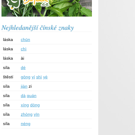
Nejhledanější čínské znaky
láska
chūn
láska
chì
láska
ài
síla
dé
štěstí
gōng
yí
shì
yè
síla
jiàn
zi
síla
dà
quán
síla
xíng
dòng
síla
zhòng
yīn
síla
néng