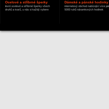
Ocelové a stříbrné šperky
Dámské a pánské hodinky
levní ocelové a stříbrné šperky všech
internetový obchod nabízející více ja
druhů a tvarů, u nás si každý vybere
5000 ruhů náramkových hodinek