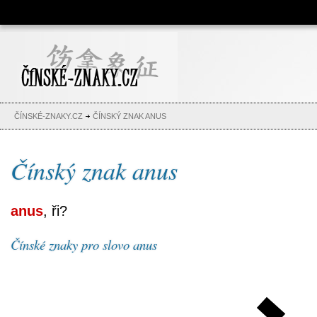
Čínské znaky, česko-čínský
slovník, abeceda, jména,
tetování
ČÍNSKÉ-ZNAKY.CZ
ČÍNSKÝ ZNAK ANUS
Čínský znak anus
anus
, ři?
Čínské znaky pro slovo anus