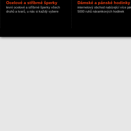
Ocelové a stříbrné šperky
Dámské a pánské hodinky
levní ocelové a stříbrné šperky všech
internetový obchod nabízející více ja
druhů a tvarů, u nás si každý vybere
5000 ruhů náramkových hodinek