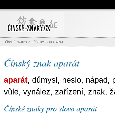
Čínské znaky, česko-čínský
slovník, abeceda, jména,
tetování
ČÍNSKÉ-ZNAKY.CZ
ČÍNSKÝ ZNAK APARÁT
Čínský znak aparát
aparát
, důmysl, heslo, nápad, 
vůle, vynález, zařízení, znak, 
Čínské znaky pro slovo aparát