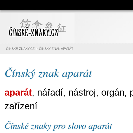
Čínské znaky, česko-čínský
slovník, abeceda, jména,
tetování
ČÍNSKÉ-ZNAKY.CZ
ČÍNSKÝ ZNAK APARÁT
Čínský znak aparát
aparát
, nářadí, nástroj, orgán, p
zařízení
Čínské znaky pro slovo aparát