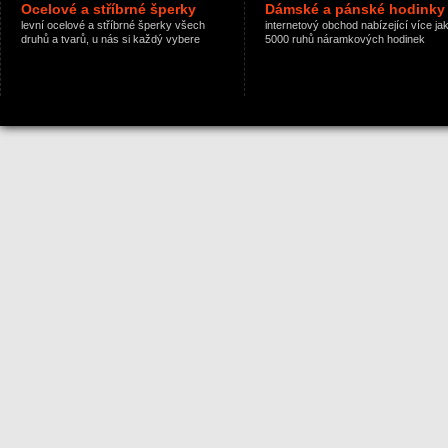
Ocelové a stříbrné šperky
Dámské a pánské hodinky
levní ocelové a stříbrné šperky všech
internetový obchod nabízející více ja
druhů a tvarů, u nás si každý vybere
5000 ruhů náramkových hodinek