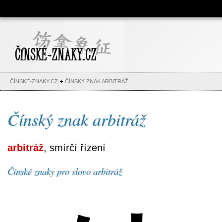
Čínské znaky, česko-čínský
slovník, abeceda, jména,
tetování
ČÍNSKÉ-ZNAKY.CZ
ČÍNSKÝ ZNAK ARBITRÁŽ
Čínský znak arbitráž
arbitráž
, smírčí řízení
Čínské znaky pro slovo arbitráž