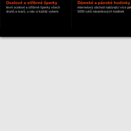
Ocelové a stříbrné šperky
Dámské a pánské hodinky
levní ocelové a stříbrné šperky všech
internetový obchod nabízející více ja
druhů a tvarů, u nás si každý vybere
5000 ruhů náramkových hodinek