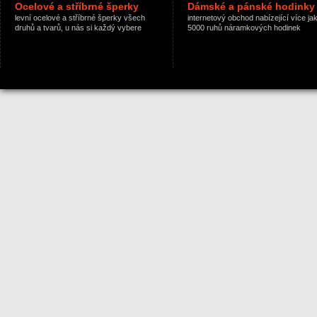
Ocelové a stříbrné šperky
Dámské a pánské hodinky
levní ocelové a stříbrné šperky všech
internetový obchod nabízející více ja
druhů a tvarů, u nás si každý vybere
5000 ruhů náramkových hodinek