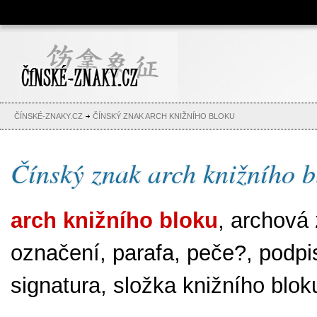
Čínské znaky, česko-čínský
slovník, abeceda, jména,
tetování
ČÍNSKÉ-ZNAKY.CZ
ČÍNSKÝ ZNAK ARCH KNIŽNÍHO BLOKU
Čínský znak arch knižního b
arch knižního bloku
, archová 
označení, parafa, peče?, podpi
signatura, složka knižního blok