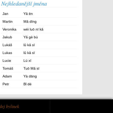
Nejhledanější jména
Jan
Yǎ ēn
Martin
Mǎ dīng
Veronika
wéi luō nī kǎ
Jakub
Yǎ gè bù
Lukáš
lǔ kǎ sī
Lukas
lǔ kǎ sī
Lucie
Lù xī
Tomáš
Tuō Mǎ sī
Adam
Yà dāng
Petr
Bǐ dé
dej bylinek