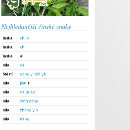
Nejhledanější čínské znaky
láska
chūn
láska
chì
láska
ài
síla
dé
štěstí
gōng
yí
shì
yè
síla
jiàn
zi
síla
dà
quán
síla
xíng
dòng
síla
zhòng
yīn
síla
néng