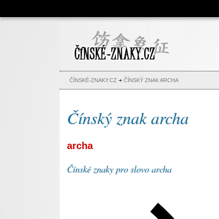
Čínské znaky, česko-čínský
slovník, abeceda, jména,
tetování
ČÍNSKÉ-ZNAKY.CZ
ČÍNSKÝ ZNAK ARCHA
Čínský znak archa
archa
Čínské znaky pro slovo archa