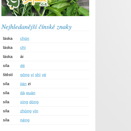
Nejhledanější čínské znaky
láska
chūn
láska
chì
láska
ài
síla
dé
štěstí
gōng
yí
shì
yè
síla
jiàn
zi
síla
dà
quán
síla
xíng
dòng
síla
zhòng
yīn
síla
néng