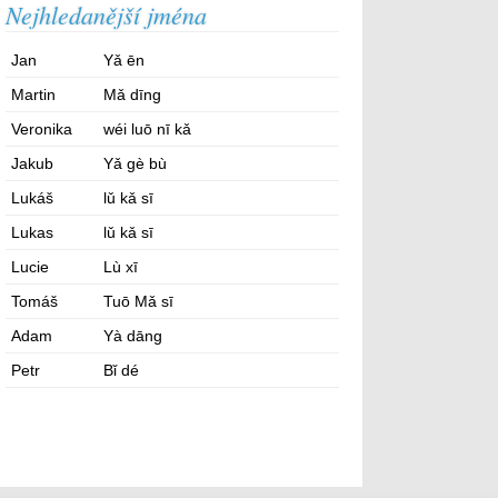
Nejhledanější jména
Jan
Yǎ ēn
Martin
Mǎ dīng
Veronika
wéi luō nī kǎ
Jakub
Yǎ gè bù
Lukáš
lǔ kǎ sī
Lukas
lǔ kǎ sī
Lucie
Lù xī
Tomáš
Tuō Mǎ sī
Adam
Yà dāng
Petr
Bǐ dé