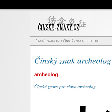
Čínské znaky, česko-čínský
slovník, abeceda, jména,
tetování
ČÍNSKÉ-ZNAKY.CZ
ČÍNSKÝ ZNAK ARCHEOLOG
Čínský znak archeolog
archeolog
Čínské znaky pro slovo archeolog