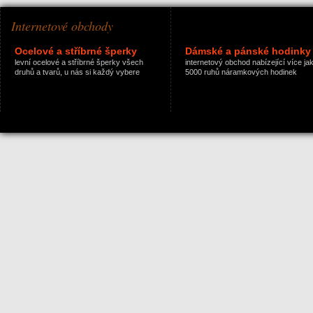
Internetové obchody
Ocelové a stříbrné šperky
Dámské a pánské hodinky
levní ocelové a stříbrné šperky všech
internetový obchod nabízející více ja
druhů a tvarů, u nás si každý vybere
5000 ruhů náramkových hodinek