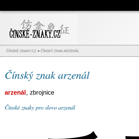
Čínské znaky, česko-čínský
slovník, abeceda, jména,
tetování
ČÍNSKÉ-ZNAKY.CZ
ČÍNSKÝ ZNAK ARZENÁL
Čínský znak arzenál
arzenál
, zbrojnice
Čínské znaky pro slovo arzenál