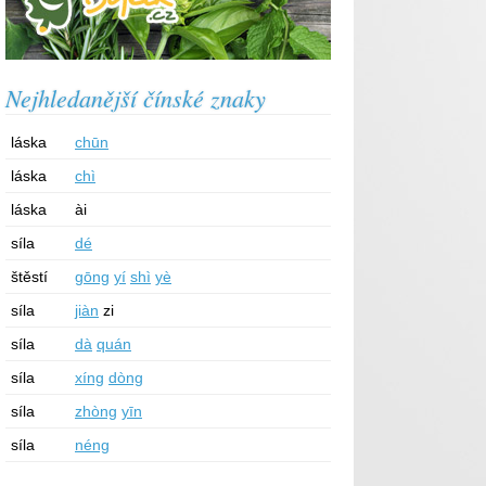
Nejhledanější čínské znaky
láska
chūn
láska
chì
láska
ài
síla
dé
štěstí
gōng
yí
shì
yè
síla
jiàn
zi
síla
dà
quán
síla
xíng
dòng
síla
zhòng
yīn
síla
néng