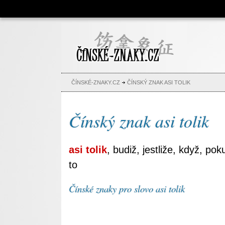
Čínské znaky, česko-čínský
slovník, abeceda, jména,
tetování
ČÍNSKÉ-ZNAKY.CZ
ČÍNSKÝ ZNAK ASI TOLIK
Čínský znak asi tolik
asi tolik
, budiž, jestliže, když, po
to
Čínské znaky pro slovo asi tolik