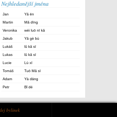
Nejhledanější jména
Jan
Yǎ ēn
Martin
Mǎ dīng
Veronika
wéi luō nī kǎ
Jakub
Yǎ gè bù
Lukáš
lǔ kǎ sī
Lukas
lǔ kǎ sī
Lucie
Lù xī
Tomáš
Tuō Mǎ sī
Adam
Yà dāng
Petr
Bǐ dé
dej bylinek