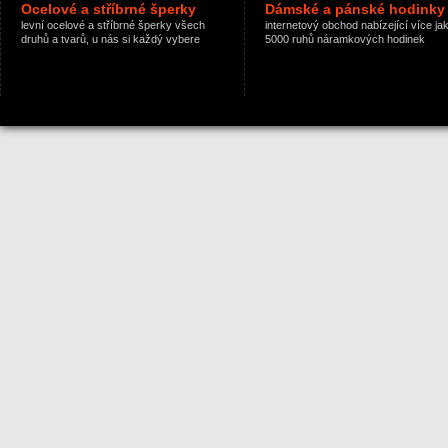
Ocelové a stříbrné šperky
Dámské a pánské hodinky
levní ocelové a stříbrné šperky všech
internetový obchod nabízející více ja
druhů a tvarů, u nás si každý vybere
5000 ruhů náramkových hodinek