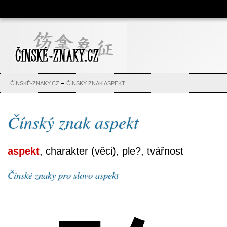
Čínské znaky, česko-čínský
slovník, abeceda, jména,
tetování
ČÍNSKÉ-ZNAKY.CZ
ČÍNSKÝ ZNAK ASPEKT
Čínský znak aspekt
aspekt
, charakter (věci), ple?, tvářnost
Čínské znaky pro slovo aspekt