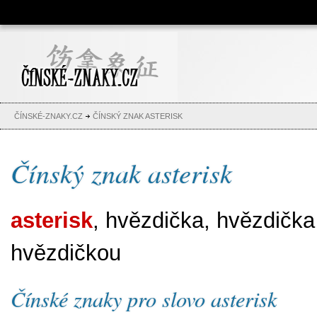
Čínské znaky, česko-čínský
slovník, abeceda, jména,
tetování
ČÍNSKÉ-ZNAKY.CZ
ČÍNSKÝ ZNAK ASTERISK
Čínský znak asterisk
asterisk
, hvězdička, hvězdička (
hvězdičkou
Čínské znaky pro slovo asterisk