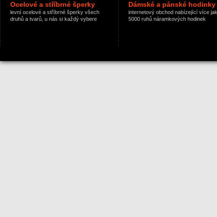
Ocelové a stříbrné šperky
Dámské a pánské hodinky
levní ocelové a stříbrné šperky všech
internetový obchod nabízející více ja
druhů a tvarů, u nás si každý vybere
5000 ruhů náramkových hodinek