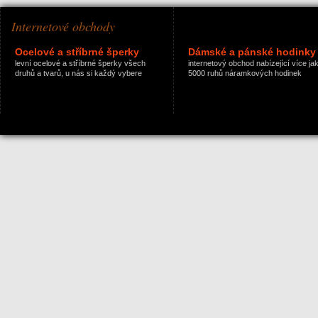
Internetové obchody
Ocelové a stříbrné šperky
Dámské a pánské hodinky
levní ocelové a stříbrné šperky všech
internetový obchod nabízející více ja
druhů a tvarů, u nás si každý vybere
5000 ruhů náramkových hodinek