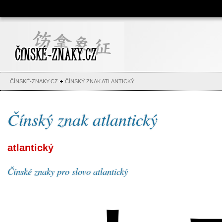
Čínské znaky, česko-čínský
slovník, abeceda, jména,
tetování
ČÍNSKÉ-ZNAKY.CZ
ČÍNSKÝ ZNAK ATLANTICKÝ
Čínský znak atlantický
atlantický
Čínské znaky pro slovo atlantický