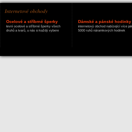
Internetové obchody
Ocelové a stříbrné šperky
Dámské a pánské hodinky
levní ocelové a stříbrné šperky všech
internetový obchod nabízející více ja
druhů a tvarů, u nás si každý vybere
5000 ruhů náramkových hodinek