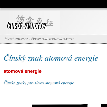
Čínské znaky, česko-čínský
slovník, abeceda, jména,
tetování
ČÍNSKÉ-ZNAKY.CZ
ČÍNSKÝ ZNAK ATOMOVÁ ENERGIE
Čínský znak atomová energie
atomová energie
Čínské znaky pro slovo atomová energie