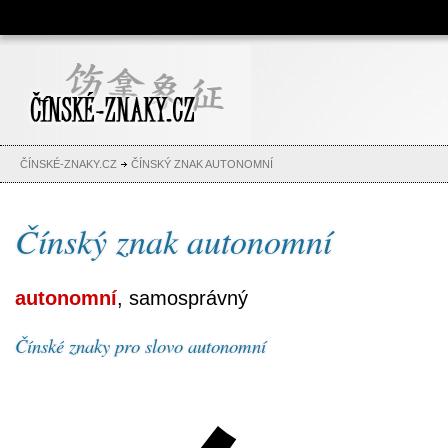
Čínské znaky, česko-čínský
slovník, abeceda, jména,
tetování
ČÍNSKÉ-ZNAKY.CZ
ČÍNSKÝ ZNAK AUTONOMNÍ
Čínský znak autonomní
autonomní
, samosprávný
Čínské znaky pro slovo autonomní