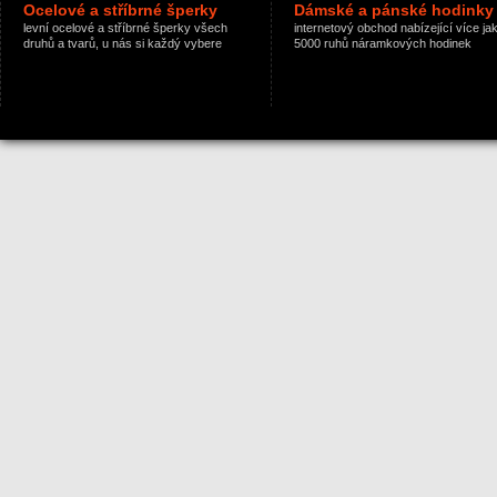
Ocelové a stříbrné šperky
Dámské a pánské hodinky
levní ocelové a stříbrné šperky všech
internetový obchod nabízející více ja
druhů a tvarů, u nás si každý vybere
5000 ruhů náramkových hodinek