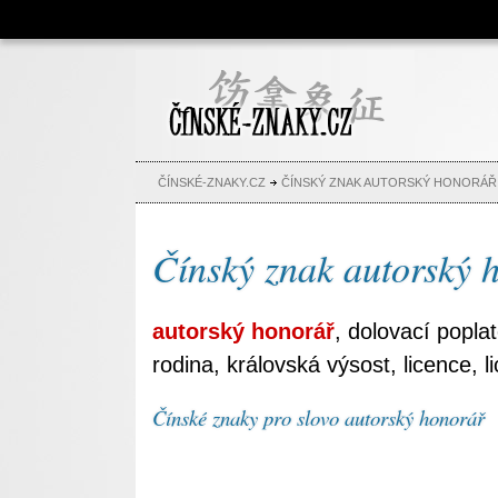
Čínské znaky, česko-čínský
slovník, abeceda, jména,
tetování
ČÍNSKÉ-ZNAKY.CZ
ČÍNSKÝ ZNAK AUTORSKÝ HONORÁŘ
Čínský znak autorský 
autorský honorář
, dolovací popla
rodina, královská výsost, licence, l
Čínské znaky pro slovo autorský honorář