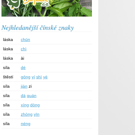
Nejhledanější čínské znaky
láska
chūn
láska
chì
láska
ài
síla
dé
štěstí
gōng
yí
shì
yè
síla
jiàn
zi
síla
dà
quán
síla
xíng
dòng
síla
zhòng
yīn
síla
néng