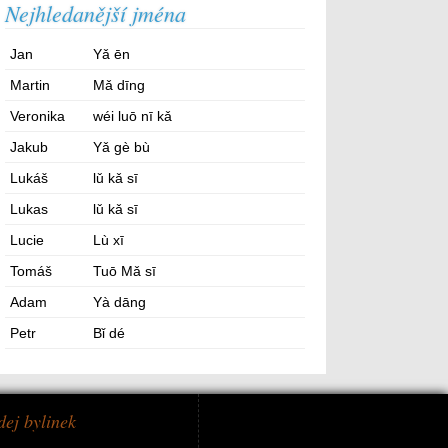
Nejhledanější jména
Jan
Yǎ ēn
Martin
Mǎ dīng
Veronika
wéi luō nī kǎ
Jakub
Yǎ gè bù
Lukáš
lǔ kǎ sī
Lukas
lǔ kǎ sī
Lucie
Lù xī
Tomáš
Tuō Mǎ sī
Adam
Yà dāng
Petr
Bǐ dé
dej bylinek