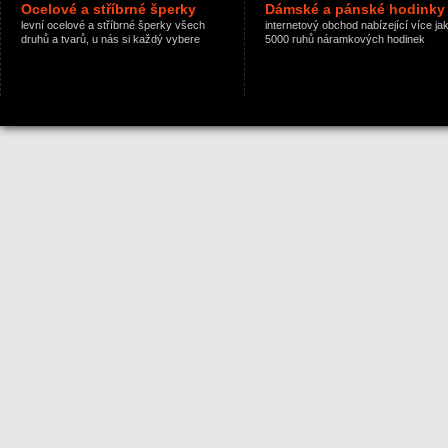
Ocelové a stříbrné šperky
Dámské a pánské hodinky
levní ocelové a stříbrné šperky všech
internetový obchod nabízející více ja
druhů a tvarů, u nás si každý vybere
5000 ruhů náramkových hodinek