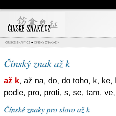
Čínské znaky, česko-čínský
slovník, abeceda, jména,
tetování
ČÍNSKÉ-ZNAKY.CZ
ČÍNSKÝ ZNAK AŽ K
Čínský znak až k
až k
, až na, do, do toho, k, ke,
podle, pro, proti, s, se, tam, ve
Čínské znaky pro slovo až k