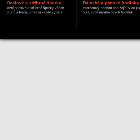
Ocelové a stříbrné šperky
Dámské a pánské hodinky
levní ocelové a stříbrné šperky všech
internetový obchod nabízející více ja
druhů a tvarů, u nás si každý vybere
5000 ruhů náramkových hodinek