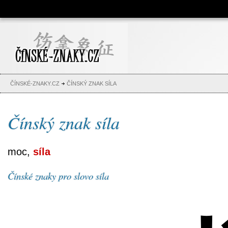
Čínské znaky, česko-čínský
slovník, abeceda, jména,
tetování
ČÍNSKÉ-ZNAKY.CZ
ČÍNSKÝ ZNAK SÍLA
Čínský znak síla
moc,
síla
Čínské znaky pro slovo síla