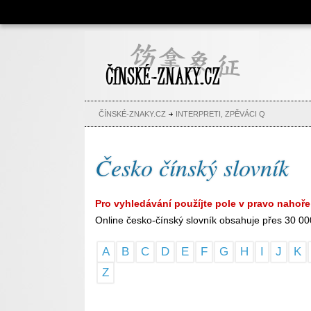
Čínské znaky, česko-čínský
slovník, abeceda, jména,
tetování
ČÍNSKÉ-ZNAKY.CZ
INTERPRETI, ZPĚVÁCI Q
Česko čínský slovník
Pro vyhledávání použíjte pole v pravo nahoře
Online česko-čínský slovník obsahuje přes 30 00
A
B
C
D
E
F
G
H
I
J
K
Z