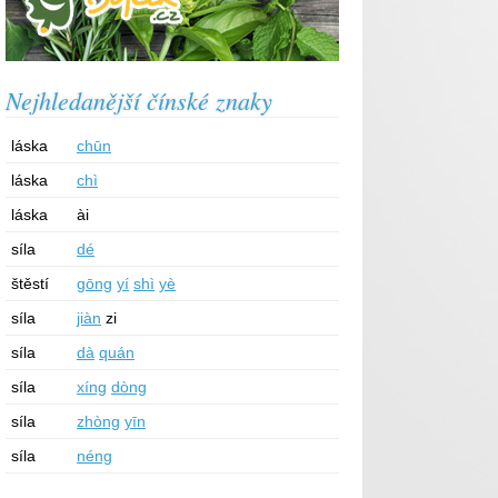
Nejhledanější čínské znaky
láska
chūn
láska
chì
láska
ài
síla
dé
štěstí
gōng
yí
shì
yè
síla
jiàn
zi
síla
dà
quán
síla
xíng
dòng
síla
zhòng
yīn
síla
néng