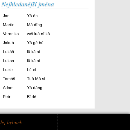
Nejhledanější jména
Jan
Yǎ ēn
Martin
Mǎ dīng
Veronika
wéi luō nī kǎ
Jakub
Yǎ gè bù
Lukáš
lǔ kǎ sī
Lukas
lǔ kǎ sī
Lucie
Lù xī
Tomáš
Tuō Mǎ sī
Adam
Yà dāng
Petr
Bǐ dé
dej bylinek