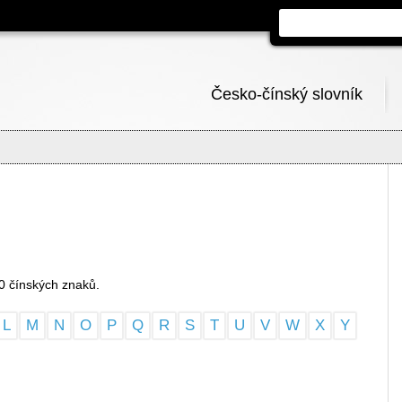
Česko-čínský slovník
0 čínských znaků.
L
M
N
O
P
Q
R
S
T
U
V
W
X
Y