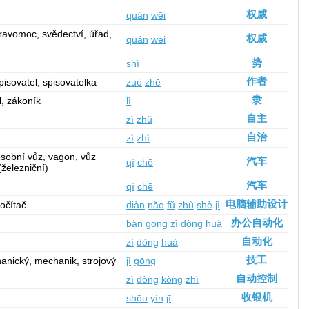
权威
quán
wēi
ravomoc, svědectví, úřad,
权威
quán
wēi
势
shì
作者
pisovatel, spisovatelka
zuó
zhě
隶
l, zákoník
lì
自主
zì
zhǔ
自治
zì
zhì
osobní vůz, vagon, vůz
汽车
qì
chē
(železniční)
汽车
qì
chē
电脑辅助设计
očítač
diàn
nǎo
fǔ
zhù
shè
jì
办公自动化
bàn
gōng
zì
dòng
huà
自动化
zì
dòng
huà
技工
anický, mechanik, strojový
jì
gōng
自动控制
zì
dòng
kòng
zhì
收银机
shōu
yín
jī