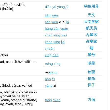
, nářadí, naviják,
钓鱼用具
diào
yú
yòng
jù
t (hráče)
天文
tiān
wén
天文学家
tiān
wén
xué
jiā
航天员
háng
tiān
yuán
占星术
zhān
xīng
shù
占星家
zhān
xīng
jiā
喘
chuǎn
星号
dičkou
xīng
hào
ud, označit hvězdičkou,
明星
míng
xīng
热望
rè
wàng
抱负
bào
fù
样子
 výhled, výraz, vzhled
yàng
zi
a, hledisko, kráčet na čí
ohybovat se na stranu,
方面
 komu, stát na čí straně,
fāng
miàn
rmý, svah, těsný, úzký,