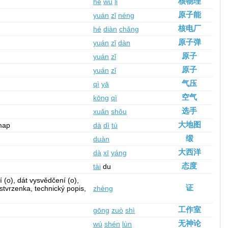
核物理
hé
wù
lǐ
原子能
yuán
zǐ
néng
核电厂
hé
diàn
chǎng
原子弹
yuán
zǐ
dàn
原子
yuán
zǐ
原子
yuán
zǐ
气压
qì
yā
空气
kōng
qì
选手
xuǎn
shǒu
大地图
 map
dà
dì
tú
缎
duàn
大西洋
dà
xī
yáng
态度
tài
du
í (o), dát vysvědčení (o),
证
 stvrzenka, technický popis,
zhèng
工作室
gōng
zuò
shì
无神论
wú
shén
lùn