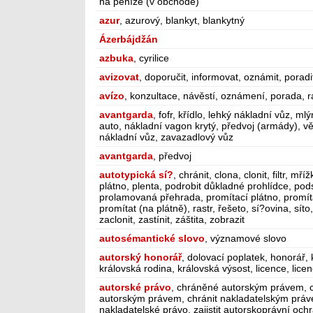
na peníze (v obchodě)
azur
, azurový, blankyt, blankytný
Ázerbájdžán
azbuka
, cyrilice
avizovat
, doporučit, informovat, oznámit, poradit,
avízo
, konzultace, návěstí, oznámení, porada, 
avantgarda
, fofr, křídlo, lehký nákladní vůz, ml
auto, nákladní vagon krytý, předvoj (armády), věji
nákladní vůz, zavazadlový vůz
avantgarda
, předvoj
autotypická sí?
, chránit, clona, clonit, filtr, m
plátno, plenta, podrobit důkladné prohlídce, pod
prolamovaná přehrada, promítací plátno, promíta
promítat (na plátně), rastr, řešeto, sí?ovina, síto, 
zaclonit, zastínit, záštita, zobrazit
autosémantické slovo
, významové slovo
autorský honorář
, dolovací poplatek, honorář, 
královská rodina, královská výsost, licence, lice
autorské právo
, chráněné autorským právem, c
autorským právem, chránit nakladatelským práv
nakladatelské právo, zajistit autorskoprávní och