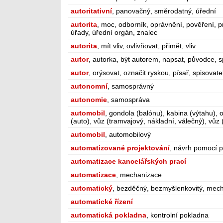
autoritativní
, panovačný, směrodatný, úřední
autorita
, moc, odborník, oprávnění, pověření, p
úřady, úřední orgán, znalec
autorita
, mít vliv, ovlivňovat, přimět, vliv
autor
, autorka, být autorem, napsat, původce, s
autor
, orýsovat, označit ryskou, písař, spisovate
autonomní
, samosprávný
autonomie
, samospráva
automobil
, gondola (balónu), kabina (výtahu), 
(auto), vůz (tramvajový, nákladní, válečný), vůz 
automobil
, automobilový
automatizované projektování
, návrh pomocí p
automatizace kancelářských prací
automatizace
, mechanizace
automatický
, bezděčný, bezmyšlenkovitý, mech
automatické řízení
automatická pokladna
, kontrolní pokladna