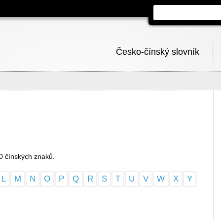
Česko-čínský slovník
0 čínských znaků.
L
M
N
O
P
Q
R
S
T
U
V
W
X
Y