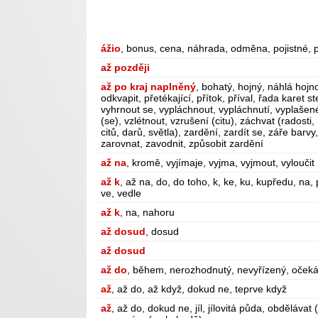
ážio
, bonus, cena, náhrada, odměna, pojistné, 
až později
až po kraj naplněný
, bohatý, hojný, náhlá hojno
odkvapit, přetékající, přítok, příval, řada karet st
vyhrnout se, vypláchnout, vypláchnutí, vyplašené
(se), vzlétnout, vzrušení (citu), záchvat (radosti
citů, darů, světla), zardění, zardít se, záře barvy
zarovnat, zavodnit, způsobit zardění
až na
, kromě, vyjímaje, vyjma, vyjmout, vyloučit
až k
, až na, do, do toho, k, ke, ku, kupředu, na, p
ve, vedle
až k
, na, nahoru
až dosud
, dosud
až dosud
až do
, během, nerozhodnutý, nevyřízený, očekáv
až
, až do, až když, dokud ne, teprve když
až
, až do, dokud ne, jíl, jílovitá půda, obděláva