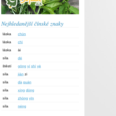
Nejhledanější čínské znaky
láska
chūn
láska
chì
láska
ài
síla
dé
štěstí
gōng
yí
shì
yè
síla
jiàn
zi
síla
dà
quán
síla
xíng
dòng
síla
zhòng
yīn
síla
néng