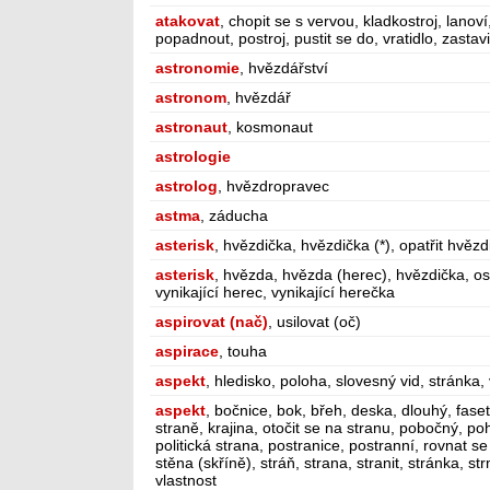
atakovat
, chopit se s vervou, kladkostroj, lanoví
popadnout, postroj, pustit se do, vratidlo, zastavi
astronomie
, hvězdářství
astronom
, hvězdář
astronaut
, kosmonaut
astrologie
astrolog
, hvězdropravec
astma
, záducha
asterisk
, hvězdička, hvězdička (*), opatřit hvěz
asterisk
, hvězda, hvězda (herec), hvězdička, os
vynikající herec, vynikající herečka
aspirovat (nač)
, usilovat (oč)
aspirace
, touha
aspekt
, hledisko, poloha, slovesný vid, stránka,
aspekt
, bočnice, bok, břeh, deska, dlouhý, faset
straně, krajina, otočit se na stranu, pobočný, p
politická strana, postranice, postranní, rovnat se
stěna (skříně), stráň, strana, stranit, stránka, st
vlastnost