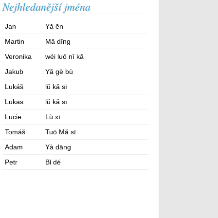
Nejhledanější jména
Jan
Yǎ ēn
Martin
Mǎ dīng
Veronika
wéi luō nī kǎ
Jakub
Yǎ gè bù
Lukáš
lǔ kǎ sī
Lukas
lǔ kǎ sī
Lucie
Lù xī
Tomáš
Tuō Mǎ sī
Adam
Yà dāng
Petr
Bǐ dé