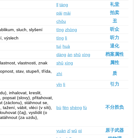
礼堂
lǐ
táng
拍卖
pāi
mài
丑
chǒu
听众
ublikum, sluch, slyšení
tīng
zhòng
听力
í, výslech
tīng
lì
退化
tuì
huà
档案属性
dàng
àn
shǔ
xìng
属性
vlastnost, vlastnosti, znak
shǔ
xìng
hopnost, stav, stupeň, třída,
质
zhì
引力
yǐn
lì
du), inhalovat, kreslit,
, popsat (slovy), přitahovat,
ut (záclonu), stáhnout se,
不分胜负
tažení, vábit, vléci (v síti),
bù
fēn
shèng
fù
uhovat (čaj), vyslídit (o
zatáhnout (za uzdu),
原子武器
yuán
zǐ
wǔ
qì