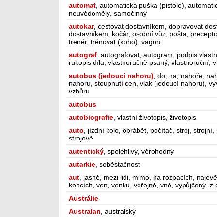
automat
, automatická puška (pistole), automat
neuvědomělý, samočinný
autokar
, cestovat dostavníkem, dopravovat dost
dostavníkem, kočár, osobní vůz, pošta, precepto
trenér, trénovat (koho), vagon
autograf
, autografovat, autogram, podpis vlastn
rukopis díla, vlastnoručně psaný, vlastnoruční, 
autobus (jedoucí nahoru)
, do, na, nahoře, n
nahoru, stoupnutí cen, vlak (jedoucí nahoru), v
vzhůru
autobus
autobiografie
, vlastní životopis, životopis
auto
, jízdní kolo, obrábět, počítač, stroj, strojní,
strojově
autentický
, spolehlivý, věrohodný
autarkie
, soběstačnost
aut
, jasně, mezi lidi, mimo, na rozpacích, najevě
koncích, ven, venku, veřejně, vně, vypůjčený, z
Austrálie
Australan
, australský