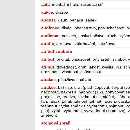
aula
, montážní hala, zasedací síň
aukce
, dražba
august
, klaun, paňáca, šašek
audience
, diváci, obecenstvo, posluchačstvo, p
audience
, poslech, posluchačstvo, sluch, slyšen
atrofie
, atrofovat, zakrňování, zakrňovat
atribut souboru
atribut
, přičítat, přisuzovat, přívlastek, symbol, 
atribut
, dovednost, druh, jakost, kvalita, rys, sc
urozenost, vlastnost, způsobilost
atrakce
, přitažlivost, půvab
atrakce
, blížit se, brát (plat), čepovat, čerpat (vo
načrtnout, nakreslit, napnout (luk), pohybovat se
projevit se, remíza, scvrknout se, stáčet, stáhno
tah, tahák, tahat, táhnout, táhnutí, tažená částka, 
vtáhnout, vydat směnku, vydat tratu, vyjmout, vylo
psu), výtah, vytáhnout, vyzvednout si (peníze), 
znetvořit
atomová zbraň