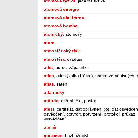
atomová fyzika
, jaderná fyzika
atomová energie
atomová elektrárna
atomová bomba
atomický
, atomový
atom
atmosférický tlak
atmosféra
, ovzduší
atlet
, borec, zápasník
atlas
, atlas (kniha i látka), sbírka zeměpisných
atlas
, satén
atlantický
atituda
, držení těla, postoj
atest
, certifikát, dát oprávnění (o), dát osvědčen
osvědčení, potvrdit, potvrzení, protokol, průkaz,
vysvědčení
ateliér
ateizmus
, bezbožectví