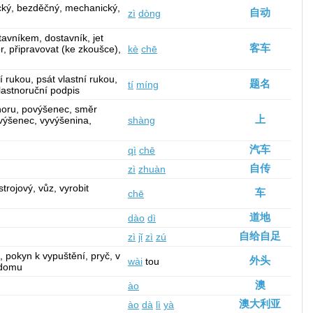
ický, bezděčný, mechanický,
自动
zì
dòng
avníkem, dostavník, jet
客车
r, připravovat (ke zkoušce),
kè
chē
í rukou, psát vlastní rukou,
题名
tí
míng
vlastnoruční podpis
ahoru, povýšenec, směr
上
yvýšenec, vyvýšenina,
shàng
汽车
qì
chē
自传
zì
zhuàn
 strojový, vůz, vyrobit
车
chē
道地
dào
dì
自给自足
zì
jǐ
zì
zú
, pokyn k vypuštění, pryč, v
外头
wài
tou
 domu
澳
ào
澳大利亚
ào
dà
lì
yà