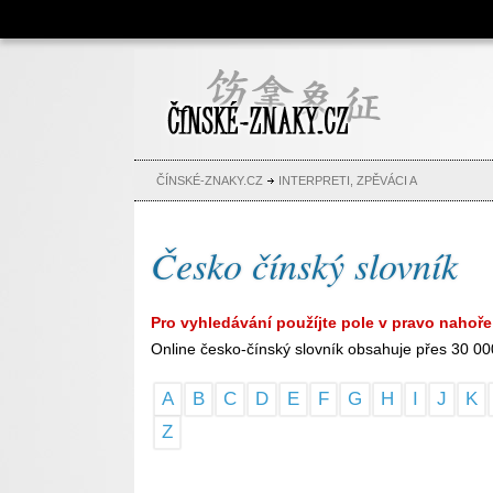
Čínské znaky, česko-čínský
slovník, abeceda, jména,
tetování
ČÍNSKÉ-ZNAKY.CZ
INTERPRETI, ZPĚVÁCI A
Česko čínský slovník
Pro vyhledávání použíjte pole v pravo nahoře
Online česko-čínský slovník obsahuje přes 30 00
A
B
C
D
E
F
G
H
I
J
K
Z