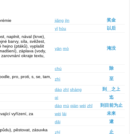
奖金
prémie
jiǎng
jīn
以后
yǐ
hòu
st, naplnit, nával (krve),
ejné barvy, síla, svěžest,
 hejno (ptáků), vyplašit
淹没
yān
mò
, nadšení), záplava (vody,
, zarovnání okraje textu,
除
chú
odle, pro, proti, s, se, tam,
至
zhì
到﹍之上
dào
zhī
shàng
迄
qì
到目前为止
dào
mù
qián
wéi
zhǐ
未来
ající vyřízení, za
wèi
lái
逮
dǎi
t (půdu), pěstovat, zásuvka
止
zhǐ