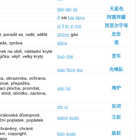
天蓝色
tiān
lán
sè
阿塞拜疆
Ā
sài
bài
jiāng
西里尔字母
xī
lǐ
ěr
zì
mǔ
忠告
 poradit se, radit, sdělit
zhōng
gào
谠
rada, zpráva
dǎng
ýnek na obilí, nákladní kryté
货车
čka, vějíř, velký krytý
huò
chē
先锋队
xiān
fēng
duì
řížka, obrazovka, ochrana,
sívat, přepážka,
掩护
cí plocha, promítat,
yǎn
hù
stínit, stínítko, záclona,
实词
shí
cí
královská důstojnost,
王权
wáng
quán
nční poplatek, poplatek
hráněný, chránit
版权
em, copyright,
bǎn
quán
ranu