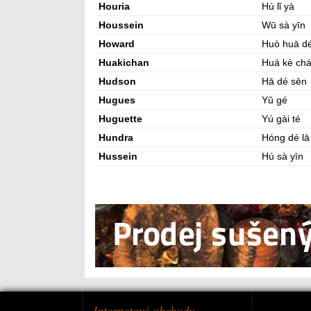
Houria
Hú lǐ yà
Houssein
Wū sà yīn
Howard
Huò huā d
Huakichan
Huá kè ch
Hudson
Hā dé sēn
Hugues
Yǔ gé
Huguette
Yú gài té
Hundra
Hóng dé lā
Hussein
Hú sà yīn
Internetové obchody