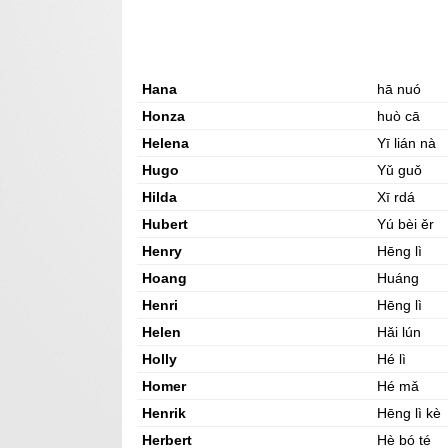
Hana
hā nuó
Honza
huò cā
Helena
Yī lián nà
Hugo
Yǔ guǒ
Hilda
Xī rdá
Hubert
Yú bèi ěr
Henry
Hēng lì
Hoang
Huáng
Henri
Hēng lì
Helen
Hǎi lún
Holly
Hé lì
Homer
Hé mǎ
Henrik
Hēng lì kè
Herbert
Hè bó té