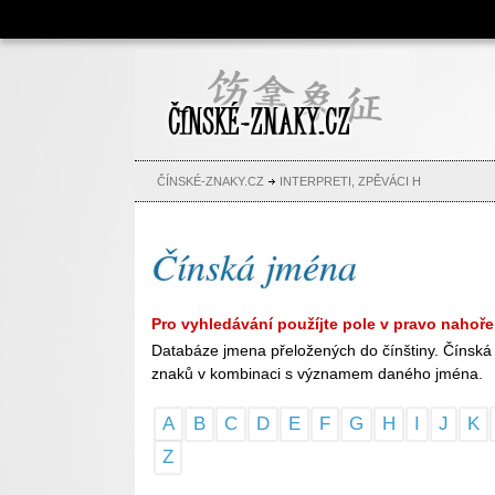
Čínské znaky, česko-čínský
slovník, abeceda, jména,
tetování
ČÍNSKÉ-ZNAKY.CZ
INTERPRETI, ZPĚVÁCI H
Čínská jména
Pro vyhledávání použíjte pole v pravo nahoře
Databáze jmena přeložených do čínštiny. Čínská 
znaků v kombinaci s významem daného jména.
A
B
C
D
E
F
G
H
I
J
K
Z