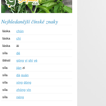
Nejhledanější čínské znaky
láska
chūn
láska
chì
láska
ài
síla
dé
štěstí
gōng
yí
shì
yè
síla
jiàn
zi
síla
dà
quán
síla
xíng
dòng
síla
zhòng
yīn
síla
néng