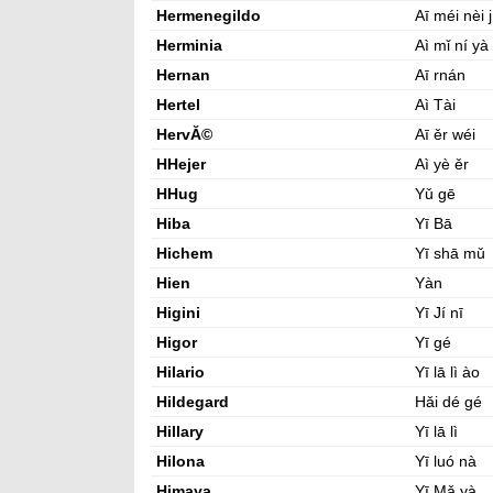
Hermenegildo
Aī méi nèi 
Herminia
Aì mǐ ní yà
Hernan
Aī rnán
Hertel
Aì Tài
HervĂ©
Aī ěr wéi
HHejer
Aì yè ěr
HHug
Yǔ gē
Hiba
Yī Bā
Hichem
Yī shā mǔ
Hien
Yàn
Higini
Yī Jí nī
Higor
Yī gé
Hilario
Yī lā lì ào
Hildegard
Hǎi dé gé
Hillary
Yī lā lì
Hilona
Yī luó nà
Himaya
Yī Mǎ yà