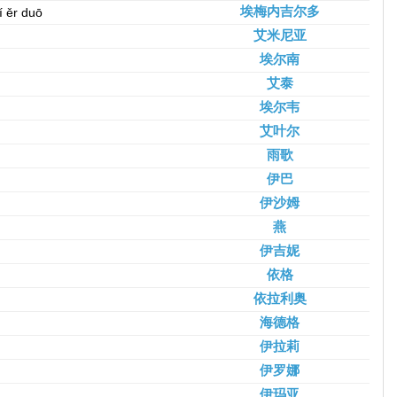
埃梅内吉尔多
jí ěr duō
艾米尼亚
埃尔南
艾泰
埃尔韦
艾叶尔
雨歌
伊巴
伊沙姆
燕
伊吉妮
依格
依拉利奥
海德格
伊拉莉
伊罗娜
伊玛亚