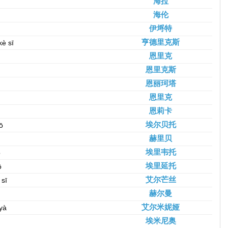
海拉
海伦
伊埒特
亨德里克斯
kè sī
恩里克
恩里克斯
恩丽珂塔
恩里克
恩莉卡
埃尔贝托
uō
赫里贝
埃里韦托
ō
埃里延托
ō
艾尔芒丝
 sī
赫尔曼
艾尔米妮娅
 yà
埃米尼奥