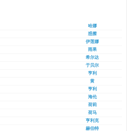
哈娜
惑擦
伊莲娜
雨果
希尔达
于贝尔
亨利
黄
亨利
海伦
荷莉
荷马
亨利克
赫伯特