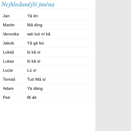
Nejhledanější jména
Jan
Yǎ ēn
Martin
Mǎ dīng
Veronika
wéi luō nī kǎ
Jakub
Yǎ gè bù
Lukáš
lǔ kǎ sī
Lukas
lǔ kǎ sī
Lucie
Lù xī
Tomáš
Tuō Mǎ sī
Adam
Yà dāng
Petr
Bǐ dé