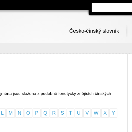
Česko-čínský slovník
jména jsou složena z podobně fonetycky znějících čínských
L
M
N
O
P
Q
R
S
T
U
V
W
X
Y