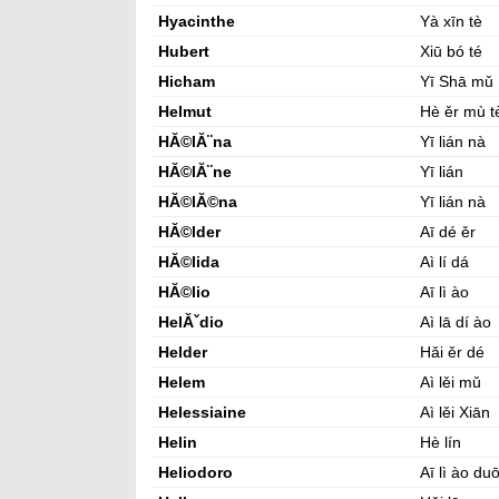
Hyacinthe
Yà xīn tè
Hubert
Xiū bó té
Hicham
Yī Shā mǔ
Helmut
Hè ěr mù t
HĂ©lĂ¨na
Yī lián nà
HĂ©lĂ¨ne
Yī lián
HĂ©lĂ©na
Yī lián nà
HĂ©lder
Aī dé ěr
HĂ©lida
Aì lí dá
HĂ©lio
Aī lì ào
HelĂˇdio
Aì lā dí ào
Helder
Hǎi ěr dé
Helem
Aì lěi mǔ
Helessiaine
Aì lěi Xiān
Helin
Hè lín
Heliodoro
Aī lì ào du