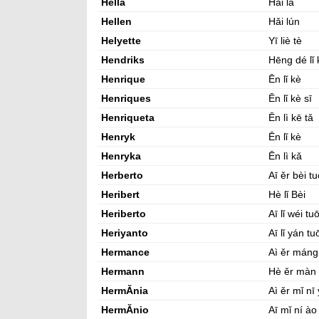
Hella
Hǎi lā
Hellen
Hǎi lún
Helyette
Yī liè tè
Hendriks
Hēng dé lǐ 
Henrique
Ēn lǐ kè
Henriques
Ēn lǐ kè sī
Henriqueta
Ēn lì kē tǎ
Henryk
Ēn lǐ kè
Henryka
Ēn lì kǎ
Herberto
Aī ěr bèi t
Heribert
Hè lǐ Bèi
Heriberto
Aī lǐ wéi tu
Heriyanto
Aī lǐ yán tu
Hermance
Aì ěr máng
Hermann
Hè ěr màn
HermĂ­nia
Aì ěr mǐ nī
HermĂ­nio
Aī mǐ ní ào