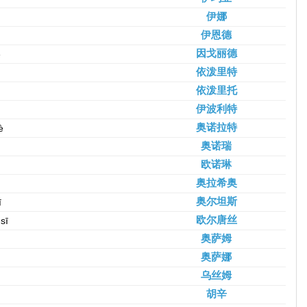
伊娜
伊恩德
因戈丽德
é
依泼里特
依泼里托
伊波利特
奥诺拉特
è
奥诺瑞
欧诺琳
奥拉希奥
奥尔坦斯
ī
欧尔唐丝
sī
奥萨姆
奥萨娜
乌丝姆
胡辛