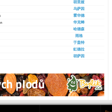
胡里娅
乌萨因
霍华德
é
华克蝉
án
哈德森
雨格
于盖特
虹德拉
胡萨因
Pro