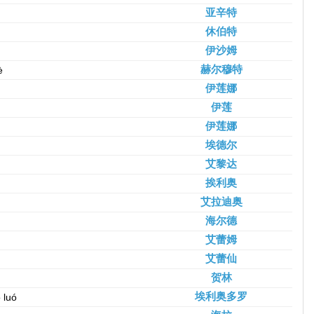
亚辛特
休伯特
伊沙姆
赫尔穆特
è
伊莲娜
伊莲
伊莲娜
埃德尔
艾黎达
挨利奥
艾拉迪奥
海尔德
艾蕾姆
艾蕾仙
贺林
埃利奥多罗
ō luó