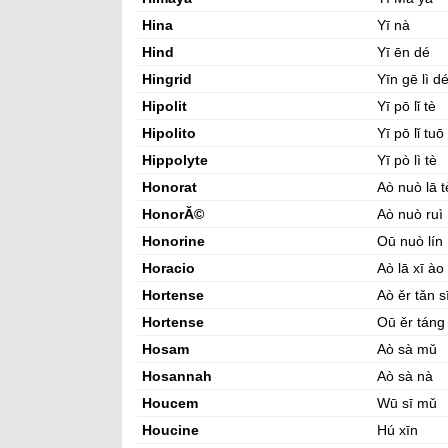
Hina
Yī nà
Hind
Yī ēn dé
Hingrid
Yīn gē lì d
Hipolit
Yī pō lǐ tè
Hipolito
Yī pō lǐ tuō
Hippolyte
Yī pò lì tè
Honorat
Aò nuò lā t
HonorĂ©
Aò nuò ruì
Honorine
Oū nuò lín
Horacio
Aò lā xī ào
Hortense
Aò ěr tǎn s
Hortense
Oū ěr táng 
Hosam
Aò sà mǔ
Hosannah
Aò sà nà
Houcem
Wū sī mǔ
Houcine
Hú xīn