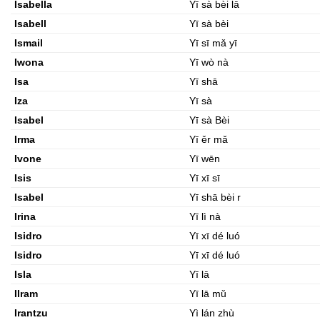
Isabella
Yī sà bèi lā
Isabell
Yī sà bèi
Ismail
Yī sī mǎ yī
Iwona
Yī wò nà
Isa
Yī shā
Iza
Yī sà
Isabel
Yī sà Bèi
Irma
Yī ěr mǎ
Ivone
Yī wēn
Isis
Yī xī sī
Isabel
Yī shā bèi r
Irina
Yī lì nà
Isidro
Yī xī dé luó
Isidro
Yī xī dé luó
Isla
Yī lā
IIram
Yī lā mǔ
Irantzu
Yì lán zhù