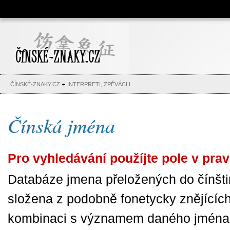
Čínské znaky, česko-čínský
slovník, abeceda, jména,
tetování
ČÍNSKÉ-ZNAKY.CZ
INTERPRETI, ZPĚVÁCI I
Čínská jména
Pro vyhledávání použíjte pole v pra
Databáze jmena přeložených do čínšti
složena z podobně fonetycky znějícíc
kombinaci s významem daného jména