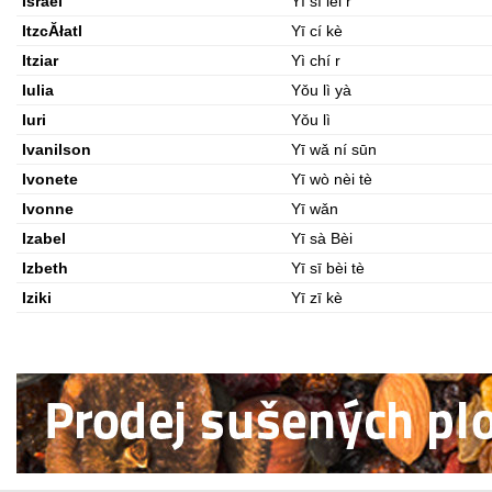
Israel
Yī sī léi r
ItzcĂłatl
Yī cí kè
Itziar
Yì chí r
Iulia
Yǒu lì yà
Iuri
Yǒu lì
Ivanilson
Yī wǎ ní sūn
Ivonete
Yī wò nèi tè
Ivonne
Yī wǎn
Izabel
Yī sà Bèi
Izbeth
Yī sī bèi tè
Iziki
Yī zī kè