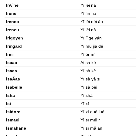
IrĂ¨ne
Yī lěi nà
Irene
Yī lín nà
Ireneo
Yī léi nèi ào
Ireneu
Yī lěi nà
Irigoyen
Yī lǐ gē yán
Irmgard
Yī mǔ jiā dé
Irmi
Yī ěr mǐ
Isaac
Aì sà kè
Isaac
Yī sà kè
IsaĂ­as
Yī sà yà sī
Isabelle
Yī sà bèi
Isha
Yī shā
Isi
Yī xī
Isidoro
Yī xī duō luó
Ismael
Yì sī méi r
Ismahane
Yī sī mǎ ān