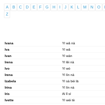
A
B
C
D
E
F
G
H
I
J
K
L
M
N
O
Z
Ivana
Yī wǎ nà
Iva
Yī wǎ
Ivan
Yī wàn
Irena
Yī lěi nà
Ivo
Yī wò
Irena
Yī lín nà
Izabela
Yī sà bèi lā
Irina
Yī lín nà
Iris
Aī lǐ sī
Ivette
Yī wéi tè