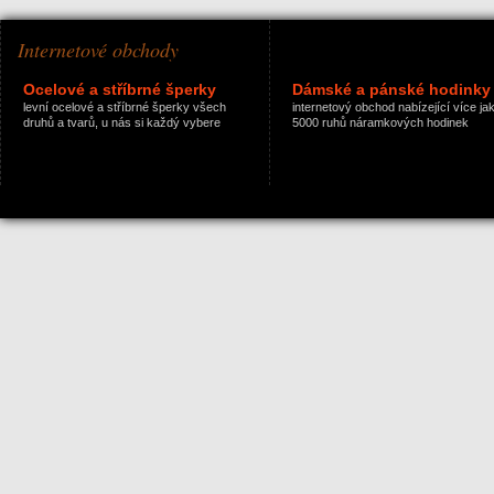
Internetové obchody
Ocelové a stříbrné šperky
Dámské a pánské hodinky
levní ocelové a stříbrné šperky všech
internetový obchod nabízející více ja
druhů a tvarů, u nás si každý vybere
5000 ruhů náramkových hodinek